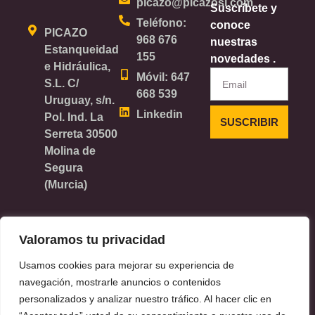
picazo@picazosl.com
Suscríbete y
Teléfono:
conoce
PICAZO
968 676
nuestras
Estanqueidad
155
novedades .
e Hidráulica,
Email
Móvil: 647
S.L. C/
668 539
Uruguay, s/n.
Linkedin
Pol. Ind. La
SUSCRIBIR
Serreta 30500
Molina de
Segura
(Murcia)
Valoramos tu privacidad
Copyright © 2024 Lenú
Aviso Legal
Usamos cookies para mejorar su experiencia de
Política de Privacidad
navegación, mostrarle anuncios o contenidos
Política de Cookies
personalizados y analizar nuestro tráfico. Al hacer clic en
Política de Calidad