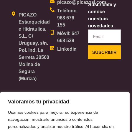
picazo@picazosl.com
Suscríbete y
Teléfono:
conoce
PICAZO
968 676
nuestras
Estanqueidad
155
novedades .
e Hidráulica,
Email
Móvil: 647
S.L. C/
668 539
Uruguay, s/n.
Linkedin
Pol. Ind. La
SUSCRIBIR
Serreta 30500
Molina de
Segura
(Murcia)
Valoramos tu privacidad
Copyright © 2024 Lenú
Aviso Legal
Usamos cookies para mejorar su experiencia de
Política de Privacidad
navegación, mostrarle anuncios o contenidos
Política de Cookies
personalizados y analizar nuestro tráfico. Al hacer clic en