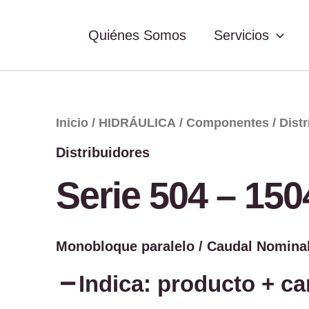
Quiénes Somos
Servicios
Serie
Inicio
/
HIDRÁULICA
/
Componentes
/
Dist
504
-
Distribuidores
1504
cantidad
Serie 504 – 150
Monobloque paralelo / Caudal Nominal
Indica: producto + c