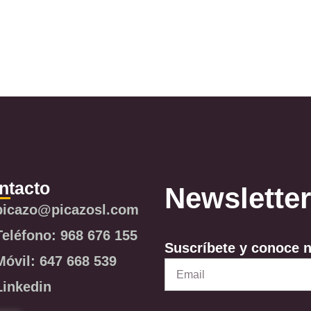
ntacto
Newsletter
picazo@picazosl.com
Teléfono: 968 676 155
Suscríbete y conoce 
Móvil: 647 668 539
Email
Linkedin