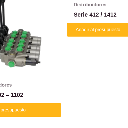
Distribuidores
Serie 412 / 1412
Añadir al presupuesto
idores
02 – 1102
l presupuesto