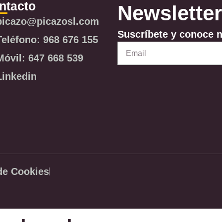
ntacto
Newsletter
picazo@picazosl.com
Suscríbete y conoce 
Teléfono: 968 676 155
Email
Móvil: 647 668 539
Linkedin
 de Cookies