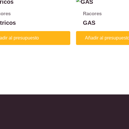
ores
Racores
tricos
GAS
adir al presupuesto
Añadir al presupuest