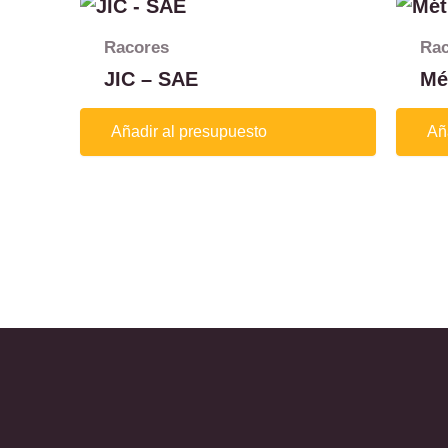
Racores
Rac
JIC – SAE
Mé
Añadir al presupuesto
Añ