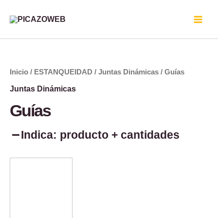
Ir
al
contenido
Guías
cantidad
Inicio
/
ESTANQUEIDAD
/
Juntas Dinámicas
/ Guías
Juntas Dinámicas
Guías
Indica: producto + cantidades