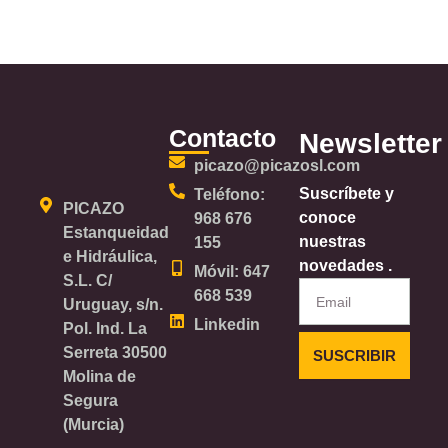
Contacto
Newsletter
picazo@picazosl.com
Suscríbete y
Teléfono:
PICAZO
conoce
968 676
Estanqueidad
nuestras
155
e Hidráulica,
novedades .
Móvil: 647
S.L. C/
Email
668 539
Uruguay, s/n.
Linkedin
Pol. Ind. La
Serreta 30500
SUSCRIBIR
Molina de
Segura
(Murcia)