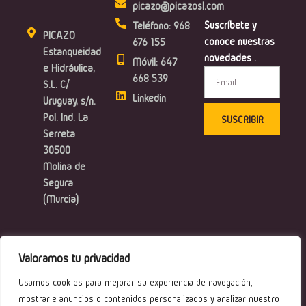
picazo@picazosl.com
Suscríbete y
Teléfono: 968
PICAZO
conoce nuestras
676 155
Estanqueidad
novedades .
Móvil: 647
e Hidráulica,
Email
668 539
S.L. C/
Linkedin
Uruguay, s/n.
Pol. Ind. La
SUSCRIBIR
Serreta
30500
Molina de
Segura
(Murcia)
Valoramos tu privacidad
Copyright © 2024 Lenú
Aviso Legal
Usamos cookies para mejorar su experiencia de navegación,
Política de Privacidad
mostrarle anuncios o contenidos personalizados y analizar nuestro