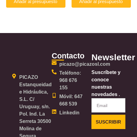
Añadir al presupuesto
Añadir al presupuesto
Contacto
Newsletter
picazo@picazosl.com
Suscríbete y
Teléfono:
PICAZO
conoce
968 676
Estanqueidad
nuestras
155
e Hidráulica,
novedades .
Móvil: 647
S.L. C/
Email
668 539
Uruguay, s/n.
Linkedin
Pol. Ind. La
Serreta 30500
SUSCRIBIR
Molina de
Segura