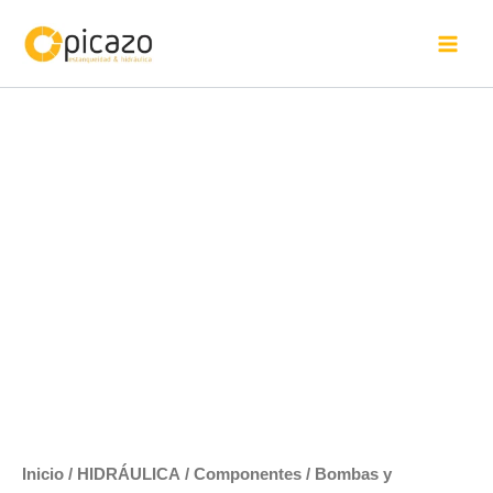
Ir
al
contenido
Bombas
L0
cantidad
Inicio
/
HIDRÁULICA
/
Componentes
/
Bombas y